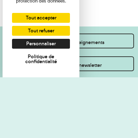
protection des données.
Tout accepter
Tout refuser
Je souhaite des renseignements
Personnaliser
Politique de
confidentialité
Inscrivez-vous à la newsletter
Règlement de visite
Politique de
confidentialité
Contact
Accessibilité : non
Plan du site