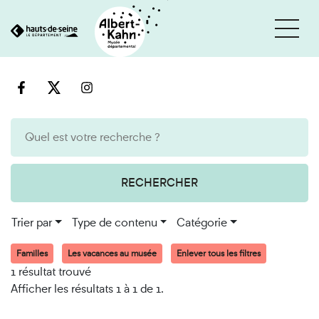
Cookies et traceurs utilisés sur ce site
Aller
Aller
au
à
contenu
la
recherche
RECHERCHER
Trier par
Type de contenu
Catégorie
Familles
Les vacances au musée
Enlever tous les filtres
1 résultat trouvé
Afficher les résultats 1 à 1 de 1.