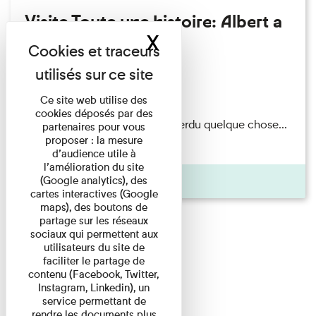
Visite Toute une histoire: Albert a
X
Masquer le band
perdu son chapeau!
Exposition permanente
Du 15/08/2026 au 15/08/2026
Ce site web utilise des
cookies déposés par des
Il semblerait qu’Albert Kahn a perdu quelque chose...
partenaires pour vous
proposer : la mesure
Accompagnés d’une ...
d’audience utile à
l’amélioration du site
(Google analytics), des
Agenda
cartes interactives (Google
maps), des boutons de
partage sur les réseaux
sociaux qui permettent aux
utilisateurs du site de
faciliter le partage de
contenu (Facebook, Twitter,
Instagram, Linkedin), un
service permettant de
rendre les documents plus