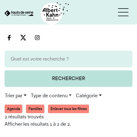
Cookies et traceurs utilisés sur ce site
Aller
Aller
au
à
contenu
la
recherche
RECHERCHER
Trier par
Type de contenu
Catégorie
Agenda
Familles
Enlever tous les filtres
2 résultats trouvés
Afficher les résultats 1 à 2 de 2.