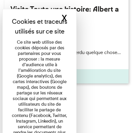
Visite Toute une histoire: Albert a
X
Masquer le band
perdu son chapeau!
Exposition permanente
Du 15/08/2026 au 15/08/2026
Ce site web utilise des
cookies déposés par des
Il semblerait qu’Albert Kahn a perdu quelque chose...
partenaires pour vous
proposer : la mesure
Accompagnés d’une ...
d’audience utile à
l’amélioration du site
(Google analytics), des
Agenda
cartes interactives (Google
maps), des boutons de
partage sur les réseaux
sociaux qui permettent aux
utilisateurs du site de
faciliter le partage de
contenu (Facebook, Twitter,
Instagram, Linkedin), un
service permettant de
rendre les documents plus