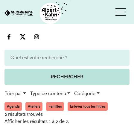
Cookies et traceurs utilisés sur ce site
Aller
Aller
au
à
contenu
la
recherche
RECHERCHER
Trier par
Type de contenu
Catégorie
Agenda
Ateliers
Familles
Enlever tous les filtres
2 résultats trouvés
Afficher les résultats 1 à 2 de 2.