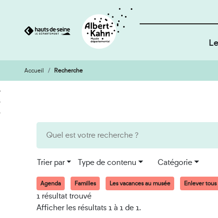
Le
Accueil
Recherche
Cookies et traceurs utilisés sur ce site
Aller
Aller
au
à
contenu
la
recherche
Trier par
Type de contenu
Catégorie
Agenda
Familles
Les vacances au musée
Enlever tous l
1 résultat trouvé
Afficher les résultats 1 à 1 de 1.