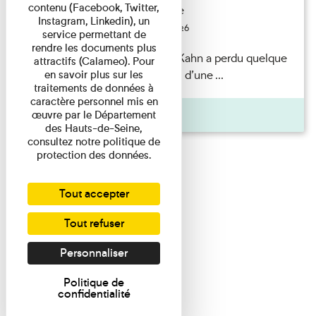
contenu (Facebook, Twitter,
Exposition permanente
Instagram, Linkedin), un
Du 15/08/2026 au 15/08/2026
service permettant de
rendre les documents plus
Il semblerait qu’Albert Kahn a perdu quelque
attractifs (Calameo). Pour
chose... Accompagnés d’une ...
en savoir plus sur les
traitements de données à
caractère personnel mis en
Agenda
œuvre par le Département
des Hauts-de-Seine,
consultez notre politique de
protection des données.
Tout accepter
Tout refuser
Personnaliser
Politique de
confidentialité