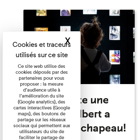
X
Masquer le band
Ce site web utilise des
cookies déposés par des
partenaires pour vous
proposer : la mesure
d’audience utile à
Visite Toute une
l’amélioration du site
(Google analytics), des
cartes interactives (Google
histoire: Albert a
maps), des boutons de
partage sur les réseaux
perdu son chapeau!
sociaux qui permettent aux
utilisateurs du site de
faciliter le partage de