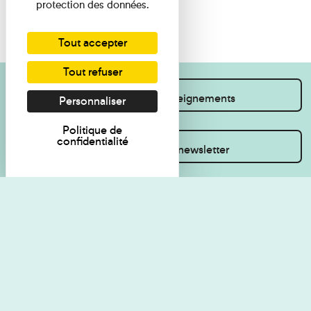
protection des données.
Tout accepter
Tout refuser
Je souhaite des renseignements
Personnaliser
Politique de
confidentialité
Inscrivez-vous à la newsletter
Règlement de visite
Politique de
confidentialité
Contact
Accessibilité : non
Plan du site