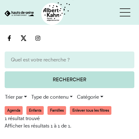
Cookies et traceurs utilisés sur ce site
Aller
Aller
au
à
contenu
la
recherche
RECHERCHER
Trier par
Type de contenu
Catégorie
Agenda
Enfants
Familles
Enlever tous les filtres
1 résultat trouvé
Afficher les résultats 1 à 1 de 1.