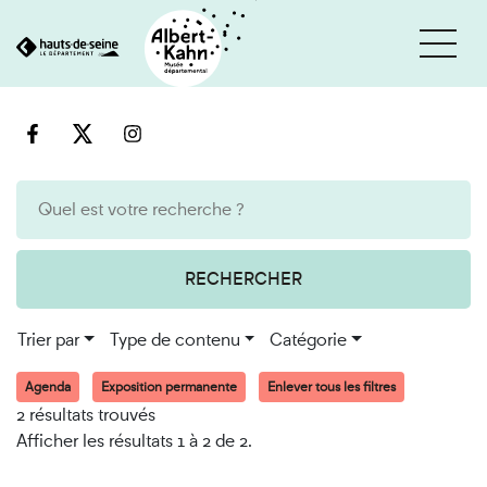
Cookies et traceurs utilisés sur ce site
Aller
Aller
au
à
contenu
la
recherche
RECHERCHER
Trier par
Type de contenu
Catégorie
Agenda
Exposition permanente
Enlever tous les filtres
2 résultats trouvés
Afficher les résultats 1 à 2 de 2.