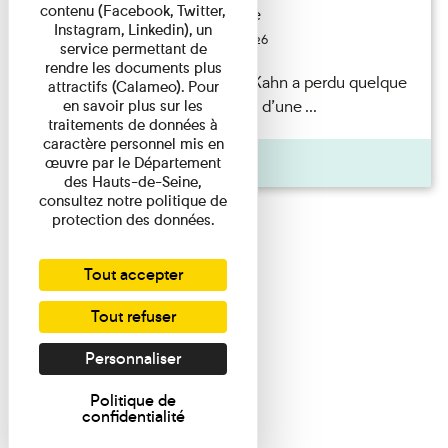
contenu (Facebook, Twitter,
Exposition permanente
Instagram, Linkedin), un
Du 15/08/2026 au 15/08/2026
service permettant de
rendre les documents plus
Il semblerait qu’Albert Kahn a perdu quelque
attractifs (Calameo). Pour
chose... Accompagnés d’une ...
en savoir plus sur les
traitements de données à
caractère personnel mis en
Agenda
œuvre par le Département
des Hauts-de-Seine,
consultez notre politique de
protection des données.
Tout accepter
Tout refuser
Personnaliser
Politique de
confidentialité