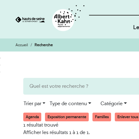
Le
Accueil
Recherche
Cookies et traceurs utilisés sur ce site
Aller
Aller
au
à
contenu
la
recherche
Trier par
Type de contenu
Catégorie
Agenda
Exposition permanente
Familles
Enlever tous l
1 résultat trouvé
Afficher les résultats 1 à 1 de 1.