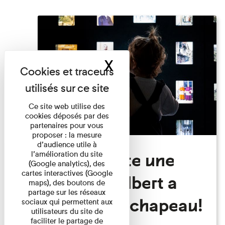
X
Masquer le band
Ce site web utilise des
cookies déposés par des
partenaires pour vous
proposer : la mesure
d’audience utile à
Visite Toute une
l’amélioration du site
(Google analytics), des
cartes interactives (Google
histoire: Albert a
maps), des boutons de
partage sur les réseaux
perdu son chapeau!
sociaux qui permettent aux
utilisateurs du site de
faciliter le partage de