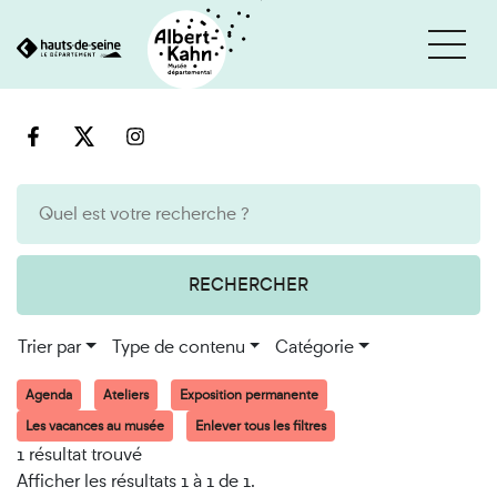
Cookies et traceurs utilisés sur ce site
Aller
Aller
au
à
contenu
la
recherche
RECHERCHER
Trier par
Type de contenu
Catégorie
Agenda
Ateliers
Exposition permanente
Les vacances au musée
Enlever tous les filtres
1 résultat trouvé
Afficher les résultats 1 à 1 de 1.