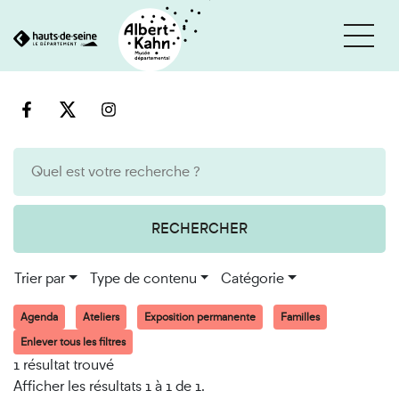
Cookies et traceurs utilisés sur ce site
Aller
Aller
au
à
contenu
la
recherche
RECHERCHER
Trier par
Type de contenu
Catégorie
Agenda
Ateliers
Exposition permanente
Familles
Enlever tous les filtres
1 résultat trouvé
Afficher les résultats 1 à 1 de 1.