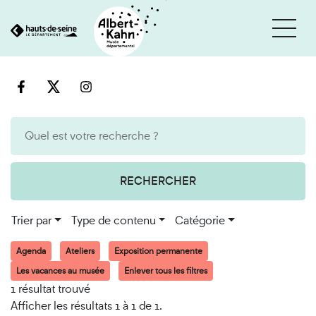
Cookies et traceurs utilisés sur ce site
Aller
Aller
au
à
contenu
la
recherche
RECHERCHER
Trier par
Type de contenu
Catégorie
Agenda
Ateliers
Exposition permanente
Les vacances au musée
Enlever tous les filtres
1 résultat trouvé
Afficher les résultats 1 à 1 de 1.