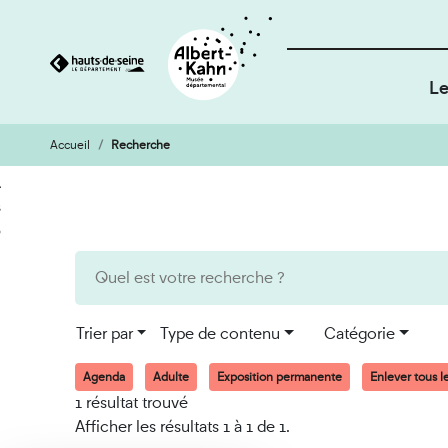
Le
Accueil
Recherche
Cookies et traceurs utilisés sur ce site
Aller
Aller
au
à
contenu
la
recherche
Trier par
Type de contenu
Catégorie
Agenda
Adulte
Exposition permanente
Enlever tous le
1 résultat trouvé
Afficher les résultats 1 à 1 de 1.