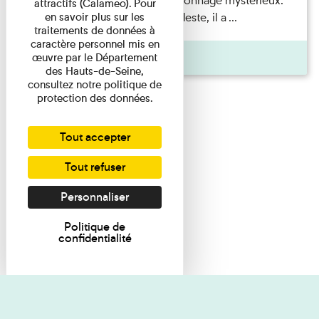
Albert Kahn est un personnage mystérieux.
attractifs (Calameo). Pour
Banquier d'origine modeste, il a ...
en savoir plus sur les
traitements de données à
caractère personnel mis en
Agenda
œuvre par le Département
des Hauts-de-Seine,
consultez notre politique de
protection des données.
Tout accepter
Tout refuser
Personnaliser
Politique de
confidentialité