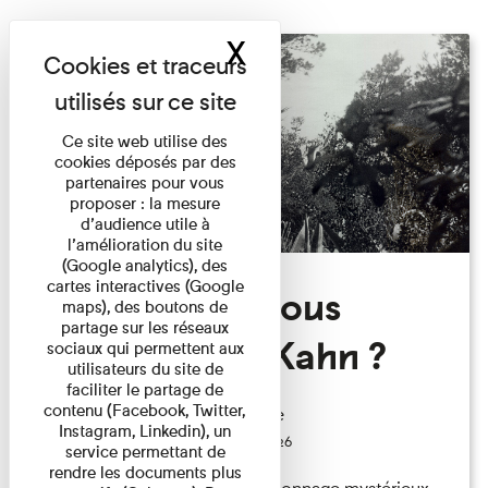
X
Masquer le band
Ce site web utilise des
cookies déposés par des
partenaires pour vous
proposer : la mesure
d’audience utile à
l’amélioration du site
(Google analytics), des
cartes interactives (Google
Qui êtes-vous
maps), des boutons de
partage sur les réseaux
Monsieur Kahn ?
sociaux qui permettent aux
utilisateurs du site de
faciliter le partage de
contenu (Facebook, Twitter,
Exposition permanente
Instagram, Linkedin), un
Du 15/08/2026 au 15/08/2026
service permettant de
rendre les documents plus