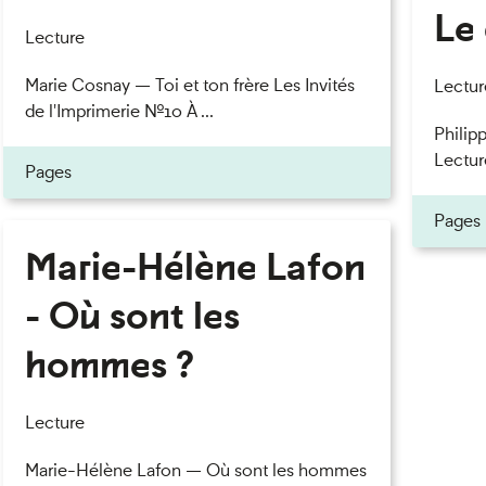
Le 
eau des cookies
Lecture
Marie Cosnay — Toi et ton frère Les Invités
Lectur
de l'Imprimerie n°10 À ...
Philipp
Lectur
Pages
Pages
Marie-Hélène Lafon
- Où sont les
hommes ?
Lecture
Marie-Hélène Lafon — Où sont les hommes