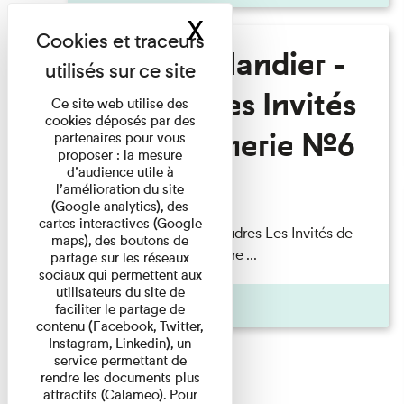
X
Masquer le band
Fanny Taillandier -
Foudres Les Invités
Ce site web utilise des
cookies déposés par des
de l’Imprimerie n°6
partenaires pour vous
proposer : la mesure
d’audience utile à
l’amélioration du site
Lecture
(Google analytics), des
cartes interactives (Google
Fanny Taillandier – Foudres Les Invités de
maps), des boutons de
l’Imprimerie n°6 Lecture ...
partage sur les réseaux
sociaux qui permettent aux
utilisateurs du site de
Pages
faciliter le partage de
contenu (Facebook, Twitter,
Instagram, Linkedin), un
service permettant de
rendre les documents plus
attractifs (Calameo). Pour