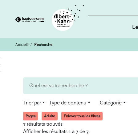
Le
Accueil
Recherche
Cookies et traceurs utilisés sur ce site
Aller
Aller
au
à
contenu
la
recherche
Trier par
Type de contenu
Catégorie
Pages
Adulte
Enlever tous les filtres
7 résultats trouvés
Afficher les résultats 1 à 7 de 7.