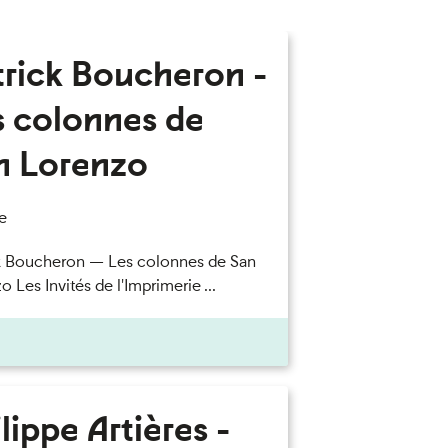
trick Boucheron -
s colonnes de
n Lorenzo
e
k Boucheron — Les colonnes de San
 Les Invités de l'Imprimerie ...
lippe Artières -