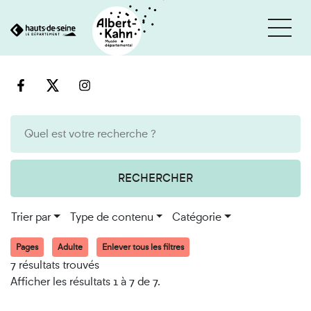
Cookies et traceurs utilisés sur ce site
Aller
Aller
au
à
contenu
la
recherche
RECHERCHER
Trier par
Type de contenu
Catégorie
Pages
Adulte
Enlever tous les filtres
7 résultats trouvés
Afficher les résultats 1 à 7 de 7.