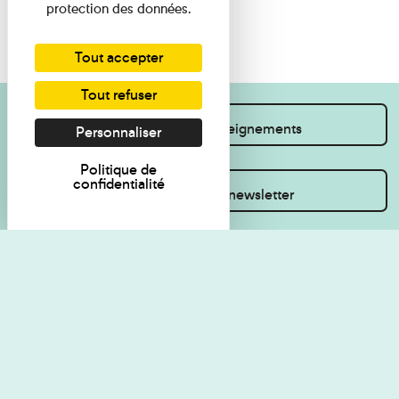
protection des données.
Tout accepter
Tout refuser
Je souhaite des renseignements
Personnaliser
Politique de
confidentialité
Inscrivez-vous à la newsletter
Règlement de visite
Politique de
confidentialité
Contact
Accessibilité : non
Plan du site