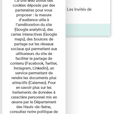
Ce site web utilise des
cookies déposés par des
Marie Cosnay — Toi et ton frère Les Invités de
partenaires pour vous
proposer : la mesure
l'Imprimerie n°10 À ...
d’audience utile à
l’amélioration du site
Pages
(Google analytics), des
cartes interactives (Google
maps), des boutons de
partage sur les réseaux
sociaux qui permettent aux
utilisateurs du site de
faciliter le partage de
contenu (Facebook, Twitter,
Instagram, Linkedin), un
service permettant de
rendre les documents plus
attractifs (Calameo). Pour
en savoir plus sur les
traitements de données à
caractère personnel mis en
œuvre par le Département
des Hauts-de-Seine,
consultez notre politique de