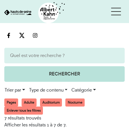
Cookies et traceurs utilisés sur ce site
Aller
Aller
au
à
contenu
la
recherche
RECHERCHER
Trier par
Type de contenu
Catégorie
Pages
Adulte
Auditorium
Nocturne
Enlever tous les filtres
7 résultats trouvés
Afficher les résultats 1 à 7 de 7.