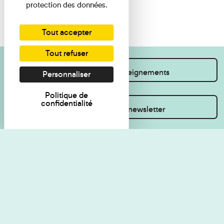
protection des données.
Tout accepter
Tout refuser
Je souhaite des renseignements
Personnaliser
Politique de
confidentialité
Inscrivez-vous à la newsletter
Règlement de visite
Politique de
confidentialité
Contact
Accessibilité : non
Plan du site