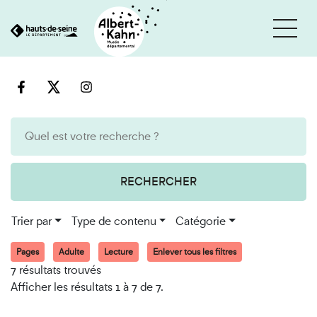
Cookies et traceurs utilisés sur ce site
Aller
Aller
au
à
contenu
la
recherche
RECHERCHER
Trier par
Type de contenu
Catégorie
Pages
Adulte
Lecture
Enlever tous les filtres
7 résultats trouvés
Afficher les résultats 1 à 7 de 7.