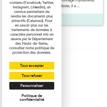
Albert Kahn est un personnage mystérieux.
contenu (Facebook, Twitter,
Banquier d'origine modeste, il a ...
Instagram, Linkedin), un
service permettant de
rendre les documents plus
Agenda
attractifs (Calameo). Pour
en savoir plus sur les
traitements de données à
caractère personnel mis en
œuvre par le Département
des Hauts-de-Seine,
consultez notre politique de
protection des données.
Tout accepter
Tout refuser
Personnaliser
Politique de
confidentialité