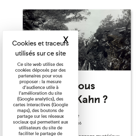
X
Masquer le band
Ce site web utilise des
cookies déposés par des
partenaires pour vous
Qui êtes-vous
proposer : la mesure
d’audience utile à
l’amélioration du site
Monsieur Kahn ?
(Google analytics), des
cartes interactives (Google
maps), des boutons de
Exposition permanente
partage sur les réseaux
sociaux qui permettent aux
Du 15/08/2026 au 15/08/2026
utilisateurs du site de
faciliter le partage de