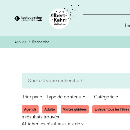
Le
Accueil
Recherche
Cookies et traceurs utilisés sur ce site
Aller
Aller
au
à
contenu
la
recherche
Trier par
Type de contenu
Catégorie
Agenda
Adulte
Visites guidées
Enlever tous les filtres
2 résultats trouvés
Afficher les résultats 1 à 2 de 2.