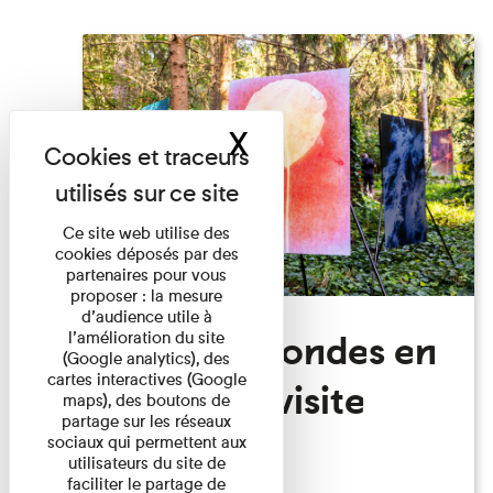
X
Masquer le band
Ce site web utilise des
cookies déposés par des
partenaires pour vous
proposer : la mesure
d’audience utile à
Festival Mondes en
l’amélioration du site
(Google analytics), des
cartes interactives (Google
commun: visite
maps), des boutons de
partage sur les réseaux
guidée
sociaux qui permettent aux
utilisateurs du site de
faciliter le partage de