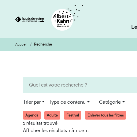
Le
Accueil
Recherche
Cookies et traceurs utilisés sur ce site
Aller
Aller
au
à
contenu
la
recherche
Trier par
Type de contenu
Catégorie
Agenda
Adulte
Festival
Enlever tous les filtres
1 résultat trouvé
Afficher les résultats 1 à 1 de 1.