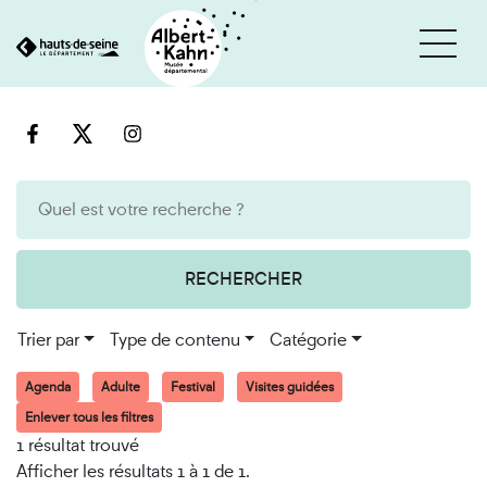
Cookies et traceurs utilisés sur ce site
Aller
Aller
au
à
contenu
la
recherche
RECHERCHER
Trier par
Type de contenu
Catégorie
Agenda
Adulte
Festival
Visites guidées
Enlever tous les filtres
1 résultat trouvé
Afficher les résultats 1 à 1 de 1.