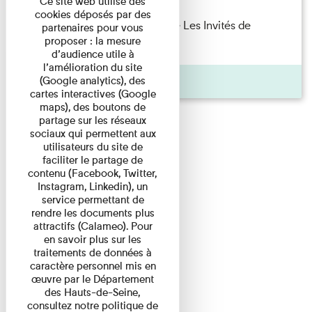
Ce site web utilise des
cookies déposés par des
Marie Cosnay — Toi et ton frère Les Invités de
partenaires pour vous
proposer : la mesure
l'Imprimerie n°10 À ...
d’audience utile à
l’amélioration du site
Pages
(Google analytics), des
cartes interactives (Google
maps), des boutons de
partage sur les réseaux
sociaux qui permettent aux
utilisateurs du site de
faciliter le partage de
contenu (Facebook, Twitter,
Instagram, Linkedin), un
service permettant de
rendre les documents plus
attractifs (Calameo). Pour
en savoir plus sur les
traitements de données à
caractère personnel mis en
œuvre par le Département
des Hauts-de-Seine,
consultez notre politique de