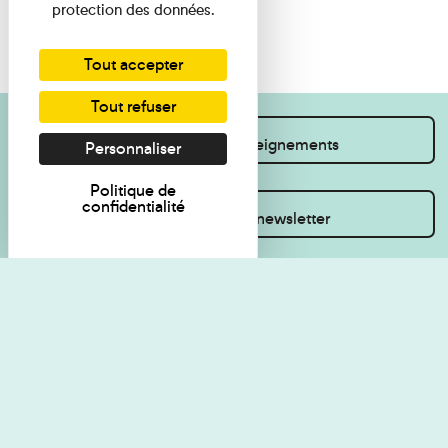
protection des données.
Tout accepter
Tout refuser
Je souhaite des renseignements
Personnaliser
Politique de
confidentialité
Inscrivez-vous à la newsletter
Règlement de visite
Politique de
confidentialité
Contact
Accessibilité : non
Plan du site