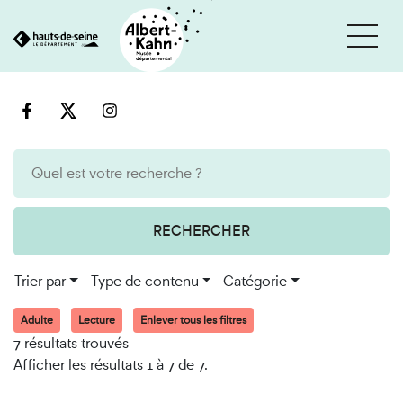
Cookies et traceurs utilisés sur ce site
Aller
Aller
au
à
contenu
la
recherche
RECHERCHER
Trier par
Type de contenu
Catégorie
Adulte
Lecture
Enlever tous les filtres
7 résultats trouvés
Afficher les résultats 1 à 7 de 7.