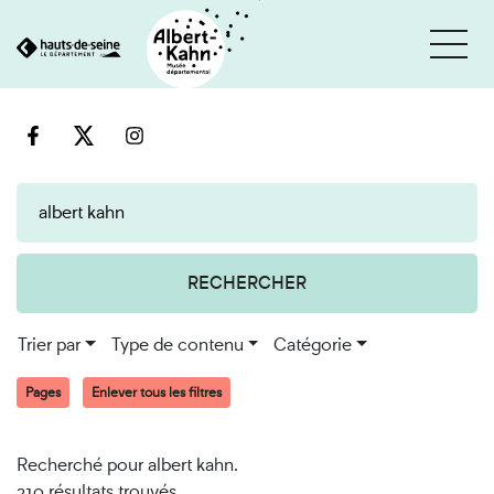
Cookies et traceurs utilisés sur ce site
Aller
Aller
au
à
contenu
la
recherche
RECHERCHER
Trier par
Type de contenu
Catégorie
Pages
Enlever tous les filtres
Recherché pour albert kahn.
210 résultats trouvés