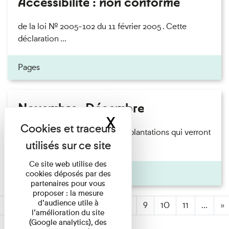
Accessibilité : non conforme
de la loi n° 2005-102 du 11 février 2005 . Cette
déclaration ...
Pages
Novembre -Décembre
X
Masquer le band
la période idéale pour faire les plantations qui verront
le jour au ...
Ce site web utilise des
Pages
cookies déposés par des
partenaires pour vous
proposer : la mesure
d’audience utile à
«
2
3
4
5
6
7
(active)
8
9
10
11
...
»
l’amélioration du site
(Google analytics), des