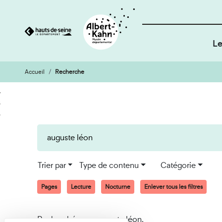
Le
Accueil
Recherche
Cookies et traceurs utilisés sur ce site
Aller
Aller
au
à
contenu
la
recherche
Trier par
Type de contenu
Catégorie
Pages
Lecture
Nocturne
Enlever tous les filtres
Recherché pour auguste léon.