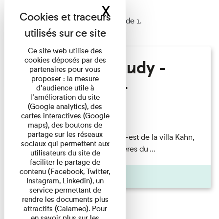
X
Masquer le band
1 résultat trouvé
Afficher les résultats 1 à 1 de 1.
Ce site web utilise des
cookies déposés par des
Hélène Gaudy -
partenaires pour vous
proposer : la mesure
Villa Zamir
d’audience utile à
l’amélioration du site
(Google analytics), des
Lecture
cartes interactives (Google
maps), des boutons de
partage sur les réseaux
couchant) [Angle nord-est de la villa Kahn,
sociaux qui permettent aux
dite villa Zamir et lumières du ...
utilisateurs du site de
faciliter le partage de
contenu (Facebook, Twitter,
Pages
Instagram, Linkedin), un
service permettant de
rendre les documents plus
attractifs (Calameo). Pour
en savoir plus sur les