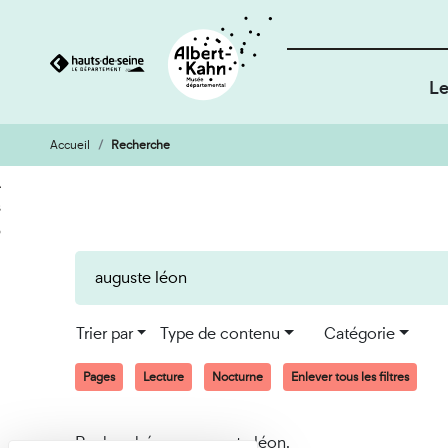
Le
Accueil
Recherche
Cookies et traceurs utilisés sur ce site
Aller
Aller
au
à
contenu
la
recherche
Trier par
Type de contenu
Catégorie
Pages
Lecture
Nocturne
Enlever tous les filtres
Recherché pour auguste léon.