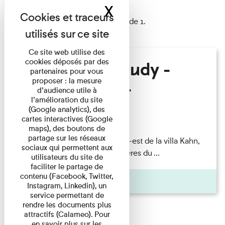
X
Masquer le band
1 résultat trouvé
Afficher les résultats 1 à 1 de 1.
Ce site web utilise des
cookies déposés par des
Hélène Gaudy -
partenaires pour vous
proposer : la mesure
Villa Zamir
d’audience utile à
l’amélioration du site
(Google analytics), des
Lecture
cartes interactives (Google
maps), des boutons de
partage sur les réseaux
couchant) [Angle nord-est de la villa Kahn,
sociaux qui permettent aux
dite villa Zamir et lumières du ...
utilisateurs du site de
faciliter le partage de
contenu (Facebook, Twitter,
Pages
Instagram, Linkedin), un
service permettant de
rendre les documents plus
attractifs (Calameo). Pour
en savoir plus sur les