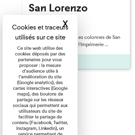
San Lorenzo
X
Masquer le band
Lecture
Patrick Boucheron — Les colonnes de San
Lorenzo Les Invités de l'Imprimerie ...
Ce site web utilise des
cookies déposés par des
partenaires pour vous
Pages
proposer : la mesure
d’audience utile à
l’amélioration du site
(Google analytics), des
cartes interactives (Google
maps), des boutons de
partage sur les réseaux
sociaux qui permettent aux
utilisateurs du site de
faciliter le partage de
contenu (Facebook, Twitter,
Instagram, Linkedin), un
service permettant de