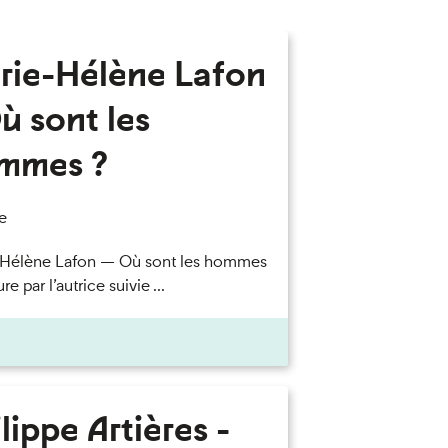
rie-Hélène Lafon
ù sont les
mmes ?
e
-Hélène Lafon — Où sont les hommes
re par l’autrice suivie ...
lippe Artières -