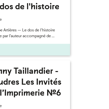
dos de l'histoire
e
e Artières — Le dos de l’histoire
e par l’auteur accompagné de ...
ny Taillandier -
dres Les Invités
l’Imprimerie n°6
e