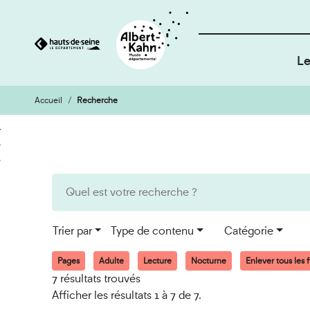
Le
Accueil
Recherche
Cookies et traceurs utilisés sur ce site
Aller
Aller
au
à
contenu
la
recherche
Trier par
Type de contenu
Catégorie
Pages
Adulte
Lecture
Nocturne
Enlever tous les fi
7 résultats trouvés
Afficher les résultats 1 à 7 de 7.