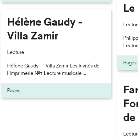
Le 
Hélène Gaudy -
eau des cookies
Lectur
Villa Zamir
Philipp
Lectur
Lecture
Pages
Hélène Gaudy — Villa Zamir Les Invités de
l’Imprimerie n°7 Lecture musicale ...
Fan
Pages
Fou
de 
Lectur