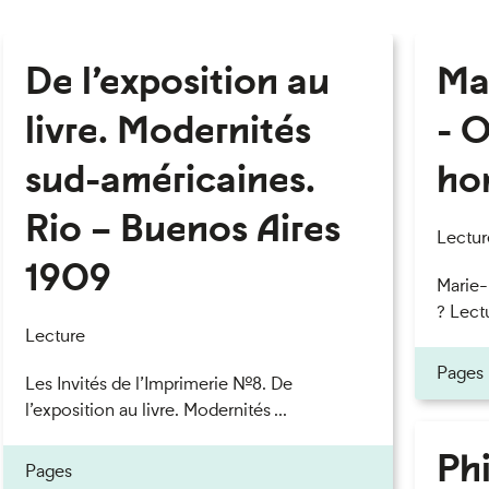
De l’exposition au
Ma
livre. Modernités
- O
sud-américaines.
ho
Rio – Buenos Aires
Lectur
1909
Marie
? Lectu
Lecture
Pages
Les Invités de l’Imprimerie n°8. De
l’exposition au livre. Modernités ...
Phi
Pages