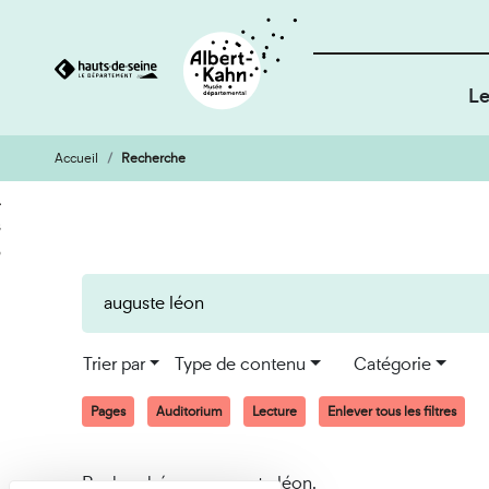
Le
Accueil
Recherche
Cookies et traceurs utilisés sur ce site
Aller
Aller
au
à
contenu
la
recherche
Trier par
Type de contenu
Catégorie
Pages
Auditorium
Lecture
Enlever tous les filtres
Recherché pour auguste léon.