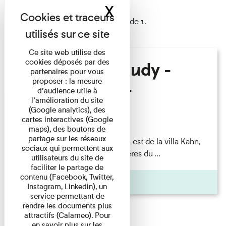
X
Masquer le band
1 résultat trouvé
Afficher les résultats 1 à 1 de 1.
Ce site web utilise des
cookies déposés par des
Hélène Gaudy -
partenaires pour vous
proposer : la mesure
Villa Zamir
d’audience utile à
l’amélioration du site
(Google analytics), des
Lecture
cartes interactives (Google
maps), des boutons de
partage sur les réseaux
couchant) [Angle nord-est de la villa Kahn,
sociaux qui permettent aux
dite villa Zamir et lumières du ...
utilisateurs du site de
faciliter le partage de
contenu (Facebook, Twitter,
Pages
Instagram, Linkedin), un
service permettant de
rendre les documents plus
attractifs (Calameo). Pour
en savoir plus sur les