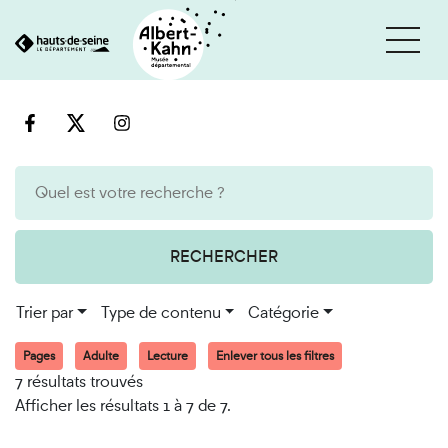
Cookies et traceurs utilisés sur ce site
Aller
Aller
au
à
contenu
la
recherche
RECHERCHER
Trier par
Type de contenu
Catégorie
Pages
Adulte
Lecture
Enlever tous les filtres
7 résultats trouvés
Afficher les résultats 1 à 7 de 7.