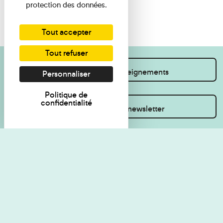
protection des données.
Tout accepter
Tout refuser
Je souhaite des renseignements
Personnaliser
Politique de
confidentialité
Inscrivez-vous à la newsletter
Règlement de visite
Politique de
confidentialité
Contact
Accessibilité : non
Plan du site