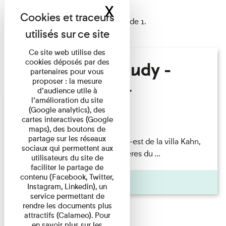
X
Masquer le band
1 résultat trouvé
Afficher les résultats 1 à 1 de 1.
Ce site web utilise des
cookies déposés par des
Hélène Gaudy -
partenaires pour vous
proposer : la mesure
Villa Zamir
d’audience utile à
l’amélioration du site
(Google analytics), des
Lecture
cartes interactives (Google
maps), des boutons de
partage sur les réseaux
couchant) [Angle nord-est de la villa Kahn,
sociaux qui permettent aux
dite villa Zamir et lumières du ...
utilisateurs du site de
faciliter le partage de
contenu (Facebook, Twitter,
Pages
Instagram, Linkedin), un
service permettant de
rendre les documents plus
attractifs (Calameo). Pour
en savoir plus sur les