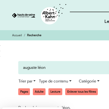
Le
Accueil
Recherche
Cookies et traceurs utilisés sur ce site
Aller
Aller
au
à
contenu
la
recherche
Trier par
Type de contenu
Catégorie
Pages
Adulte
Lecture
Enlever tous les filtres
Recherché pour auguste léon.