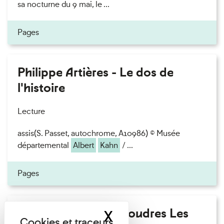
sa nocturne du 9 mai, le ...
Pages
Philippe Artières - Le dos de
l'histoire
Lecture
assis(S. Passet, autochrome, A10986) © Musée
départemental
Albert
Kahn
/ ...
Pages
Fanny Taillandier - Foudres Les
X
Masquer le band