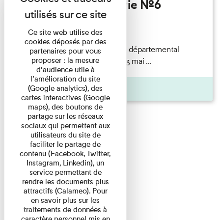
Invités de l’Imprimerie n°6
Lecture
Ce site web utilise des
cookies déposés par des
autochrome, A63911S) © Musée départemental
partenaires pour vous
proposer : la mesure
Albert
Kahn
/ CD92 Samedi 13 mai ...
d’audience utile à
l’amélioration du site
Pages
(Google analytics), des
cartes interactives (Google
maps), des boutons de
partage sur les réseaux
sociaux qui permettent aux
utilisateurs du site de
faciliter le partage de
contenu (Facebook, Twitter,
Instagram, Linkedin), un
service permettant de
rendre les documents plus
attractifs (Calameo). Pour
en savoir plus sur les
traitements de données à
caractère personnel mis en