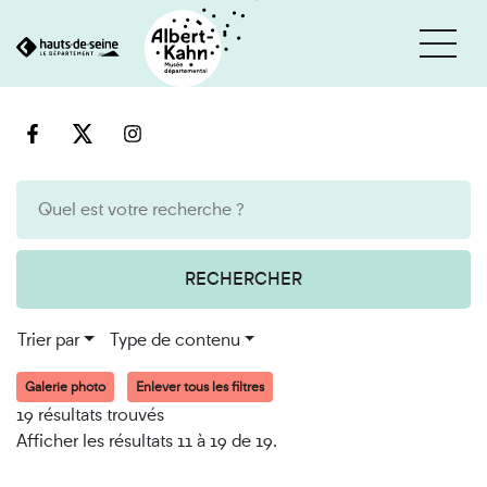
Cookies et traceurs utilisés sur ce site
Aller
Aller
au
à
contenu
la
recherche
RECHERCHER
Trier par
Type de contenu
Galerie photo
Enlever tous les filtres
19 résultats trouvés
Afficher les résultats 11 à 19 de 19.