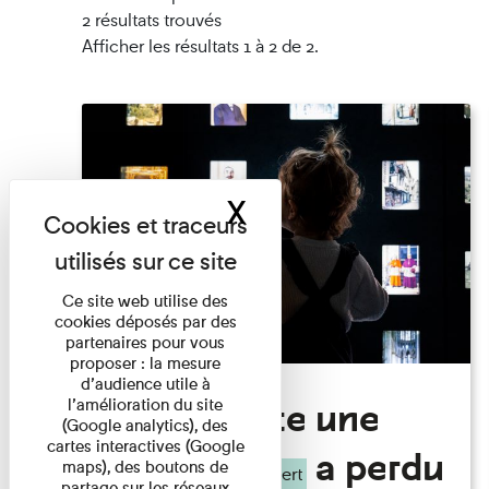
2 résultats trouvés
Afficher les résultats 1 à 2 de 2.
X
Masquer le band
Ce site web utilise des
cookies déposés par des
partenaires pour vous
proposer : la mesure
d’audience utile à
Visite Toute une
l’amélioration du site
(Google analytics), des
cartes interactives (Google
histoire:
a perdu
maps), des boutons de
Albert
partage sur les réseaux