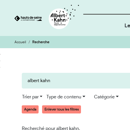
Le
Accueil
Recherche
Cookies et traceurs utilisés sur ce site
Aller
Aller
au
à
contenu
la
recherche
Trier par
Type de contenu
Catégorie
Agenda
Enlever tous les filtres
Recherché pour albert kahn.