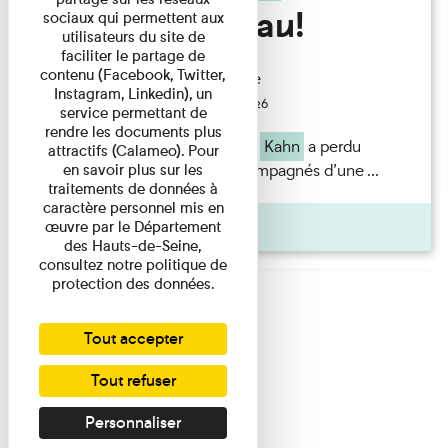
son chapeau!
sociaux qui permettent aux
utilisateurs du site de
faciliter le partage de
contenu (Facebook, Twitter,
Exposition permanente
Instagram, Linkedin), un
Du 15/08/2026 au 15/08/2026
service permettant de
rendre les documents plus
Il semblerait
qu’Albert
Kahn
a perdu
attractifs (Calameo). Pour
quelque chose... Accompagnés d’une ...
en savoir plus sur les
traitements de données à
caractère personnel mis en
Agenda
œuvre par le Département
des Hauts-de-Seine,
consultez notre politique de
protection des données.
Tout accepter
Tout refuser
Personnaliser