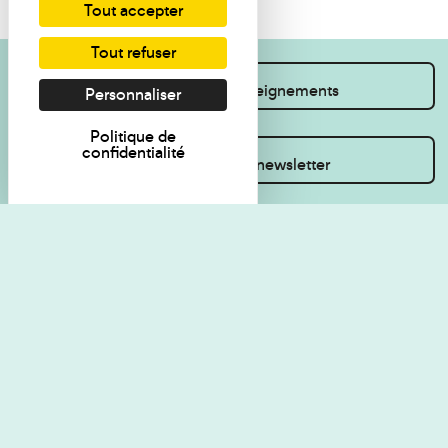
Tout accepter
Tout refuser
Je souhaite des renseignements
Personnaliser
Politique de
confidentialité
Inscrivez-vous à la newsletter
Règlement de visite
Politique de
confidentialité
Contact
Accessibilité : non
Plan du site
conforme
Les Amis du musée
Gestion des cookies