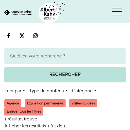
Cookies et traceurs utilisés sur ce site
Aller
Aller
au
à
contenu
la
recherche
RECHERCHER
Trier par
Type de contenu
Catégorie
Agenda
Exposition permanente
Visites guidées
Enlever tous les filtres
1 résultat trouvé
Afficher les résultats 1 à 1 de 1.