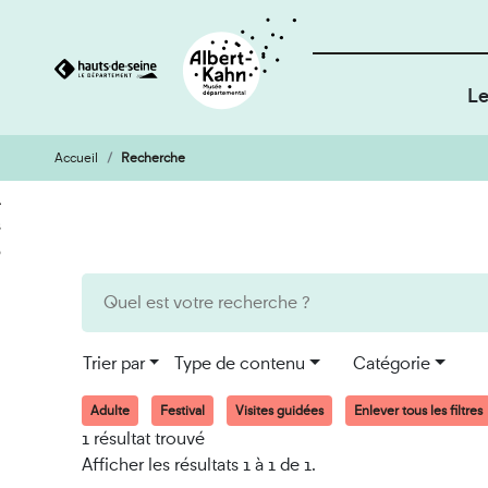
Le
Accueil
Recherche
Cookies et traceurs utilisés sur ce site
Aller
Aller
au
à
contenu
la
recherche
Trier par
Type de contenu
Catégorie
Adulte
Festival
Visites guidées
Enlever tous les filtres
1 résultat trouvé
Afficher les résultats 1 à 1 de 1.