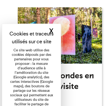
X
Masquer le band
Ce site web utilise des
cookies déposés par des
partenaires pour vous
proposer : la mesure
d’audience utile à
Festival Mondes en
l’amélioration du site
(Google analytics), des
cartes interactives (Google
commun: visite
maps), des boutons de
partage sur les réseaux
guidée
sociaux qui permettent aux
utilisateurs du site de
faciliter le partage de