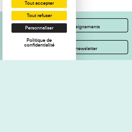
Tout accepter
Tout refuser
Je souhaite des renseignements
Personnaliser
Politique de
confidentialité
Inscrivez-vous à la newsletter
Règlement de visite
Politique de
confidentialité
Contact
Accessibilité : non
Plan du site
conforme
Les Amis du musée
Gestion des cookies