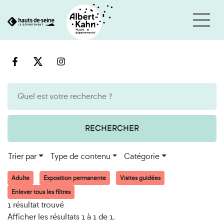
Cookies et traceurs utilisés sur ce site
Aller
Aller
au
à
contenu
la
recherche
RECHERCHER
Trier par
Type de contenu
Catégorie
Adulte
Exposition permanente
Visites guidées
Enlever tous les filtres
1 résultat trouvé
Afficher les résultats 1 à 1 de 1.