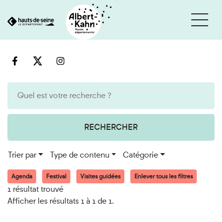
Cookies et traceurs utilisés sur ce site
Aller
Aller
au
à
contenu
la
recherche
RECHERCHER
Trier par
Type de contenu
Catégorie
Agenda
Festival
Visites guidées
Enlever tous les filtres
1 résultat trouvé
Afficher les résultats 1 à 1 de 1.