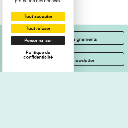
protection des données.
Tout accepter
Tout refuser
Je souhaite des renseignements
Personnaliser
Politique de
confidentialité
Inscrivez-vous à la newsletter
Règlement de visite
Politique de
confidentialité
Contact
Accessibilité : non
Plan du site