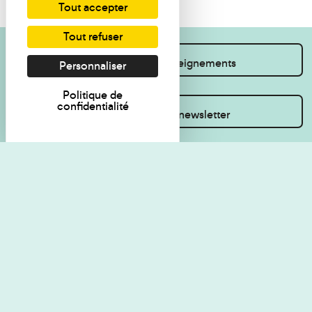
Tout accepter
Tout refuser
Je souhaite des renseignements
Personnaliser
Politique de
confidentialité
Inscrivez-vous à la newsletter
Règlement de visite
Politique de
confidentialité
Contact
Accessibilité : non
Plan du site
conforme
Les Amis du musée
Gestion des cookies