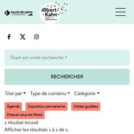
Cookies et traceurs utilisés sur ce site
Aller
Aller
au
à
contenu
la
recherche
RECHERCHER
Trier par
Type de contenu
Catégorie
Agenda
Exposition permanente
Visites guidées
Enlever tous les filtres
1 résultat trouvé
Afficher les résultats 1 à 1 de 1.