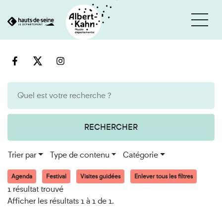
Cookies et traceurs utilisés sur ce site
Aller
Aller
au
à
contenu
la
recherche
RECHERCHER
Trier par
Type de contenu
Catégorie
Agenda
Festival
Visites guidées
Enlever tous les filtres
1 résultat trouvé
Afficher les résultats 1 à 1 de 1.