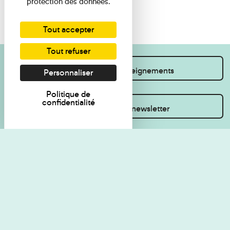
protection des données.
Tout accepter
Tout refuser
Je souhaite des renseignements
Personnaliser
Politique de
confidentialité
Inscrivez-vous à la newsletter
Règlement de visite
Politique de
confidentialité
Contact
Accessibilité : non
Plan du site