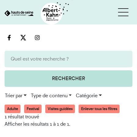
Cookies et traceurs utilisés sur ce site
Aller
Aller
au
à
contenu
la
recherche
RECHERCHER
Trier par
Type de contenu
Catégorie
Adulte
Festival
Visites guidées
Enlever tous les filtres
1 résultat trouvé
Afficher les résultats 1 à 1 de 1.