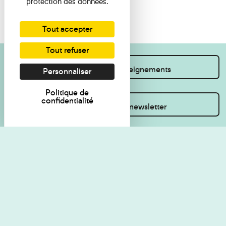
protection des données.
Tout accepter
Tout refuser
Je souhaite des renseignements
Personnaliser
Politique de
confidentialité
Inscrivez-vous à la newsletter
Règlement de visite
Politique de
confidentialité
Contact
Accessibilité : non
Plan du site