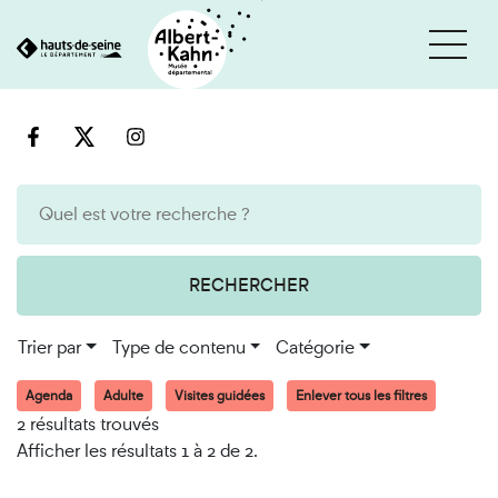
Cookies et traceurs utilisés sur ce site
Aller
Aller
au
à
contenu
la
recherche
RECHERCHER
Trier par
Type de contenu
Catégorie
Agenda
Adulte
Visites guidées
Enlever tous les filtres
2 résultats trouvés
Afficher les résultats 1 à 2 de 2.