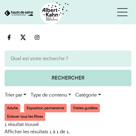
Cookies et traceurs utilisés sur ce site
Aller
Aller
au
à
contenu
la
recherche
RECHERCHER
Trier par
Type de contenu
Catégorie
Adulte
Exposition permanente
Visites guidées
Enlever tous les filtres
1 résultat trouvé
Afficher les résultats 1 à 1 de 1.