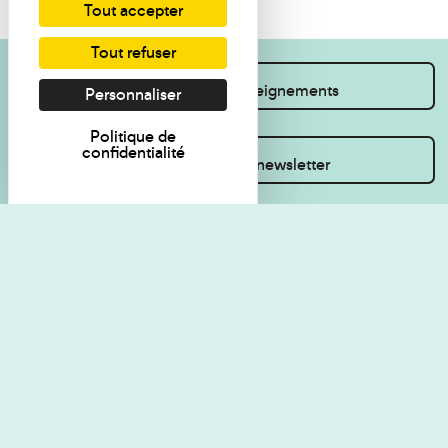
Tout accepter
Tout refuser
Je souhaite des renseignements
Personnaliser
Politique de
confidentialité
Inscrivez-vous à la newsletter
Règlement de visite
Politique de
confidentialité
Contact
Accessibilité : non
Plan du site
conforme
Les Amis du musée
Gestion des cookies