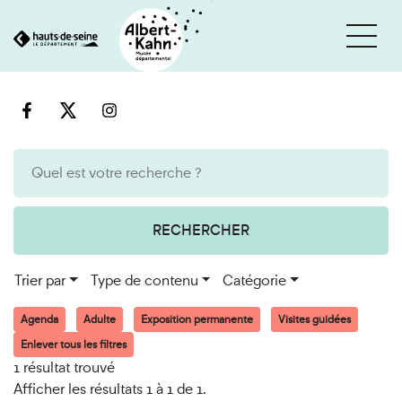
Cookies et traceurs utilisés sur ce site
Aller
Aller
au
à
contenu
la
recherche
RECHERCHER
Trier par
Type de contenu
Catégorie
Agenda
Adulte
Exposition permanente
Visites guidées
Enlever tous les filtres
1 résultat trouvé
Afficher les résultats 1 à 1 de 1.