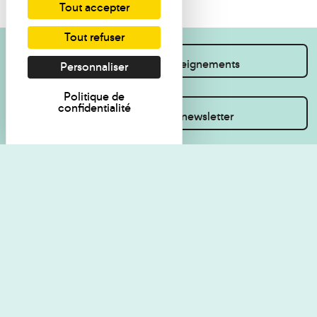
Tout accepter
Tout refuser
Je souhaite des renseignements
Personnaliser
Politique de
confidentialité
Inscrivez-vous à la newsletter
Règlement de visite
Politique de
confidentialité
Contact
Accessibilité : non
Plan du site
conforme
Les Amis du musée
Gestion des cookies