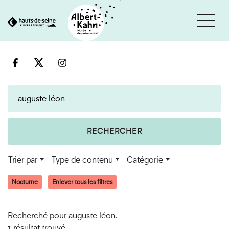
Cookies et traceurs utilisés sur ce site
Aller
Aller
au
à
contenu
la
recherche
RECHERCHER
Trier par
Type de contenu
Catégorie
Nocturne
Enlever tous les filtres
Recherché pour auguste léon.
1 résultat trouvé