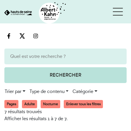
Cookies et traceurs utilisés sur ce site
Aller
Aller
au
à
contenu
la
recherche
RECHERCHER
Trier par
Type de contenu
Catégorie
Pages
Adulte
Nocturne
Enlever tous les filtres
7 résultats trouvés
Afficher les résultats 1 à 7 de 7.