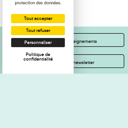
protection des données.
Tout accepter
Tout refuser
Je souhaite des renseignements
Personnaliser
Politique de
confidentialité
Inscrivez-vous à la newsletter
Règlement de visite
Politique de
confidentialité
Contact
Accessibilité : non
Plan du site