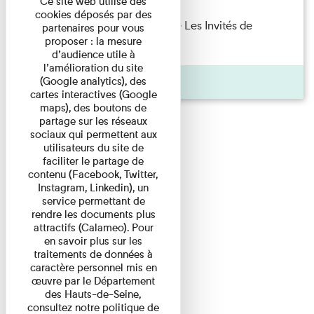
Ce site web utilise des
cookies déposés par des
Marie Cosnay — Toi et ton frère Les Invités de
partenaires pour vous
proposer : la mesure
l'Imprimerie n°10 À ...
d’audience utile à
l’amélioration du site
Pages
(Google analytics), des
cartes interactives (Google
maps), des boutons de
partage sur les réseaux
sociaux qui permettent aux
utilisateurs du site de
faciliter le partage de
contenu (Facebook, Twitter,
Instagram, Linkedin), un
service permettant de
rendre les documents plus
attractifs (Calameo). Pour
en savoir plus sur les
traitements de données à
caractère personnel mis en
œuvre par le Département
des Hauts-de-Seine,
consultez notre politique de