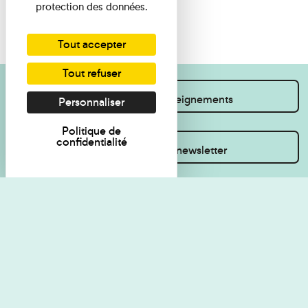
protection des données.
Tout accepter
Tout refuser
Je souhaite des renseignements
Personnaliser
Politique de
confidentialité
Inscrivez-vous à la newsletter
Règlement de visite
Politique de
confidentialité
Contact
Accessibilité : non
Plan du site