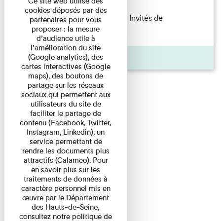
Ce site web utilise des
cookies déposés par des
Fanny Taillandier – Foudres Les Invités de
partenaires pour vous
proposer : la mesure
l’Imprimerie n°6 Lecture ...
d’audience utile à
l’amélioration du site
Pages
(Google analytics), des
cartes interactives (Google
maps), des boutons de
partage sur les réseaux
sociaux qui permettent aux
utilisateurs du site de
faciliter le partage de
contenu (Facebook, Twitter,
Instagram, Linkedin), un
service permettant de
rendre les documents plus
attractifs (Calameo). Pour
en savoir plus sur les
traitements de données à
caractère personnel mis en
œuvre par le Département
des Hauts-de-Seine,
consultez notre politique de