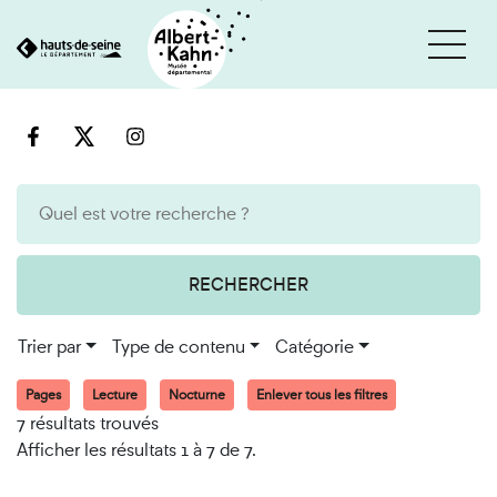
Cookies et traceurs utilisés sur ce site
Aller
Aller
au
à
contenu
la
recherche
RECHERCHER
Trier par
Type de contenu
Catégorie
Pages
Lecture
Nocturne
Enlever tous les filtres
7 résultats trouvés
Afficher les résultats 1 à 7 de 7.