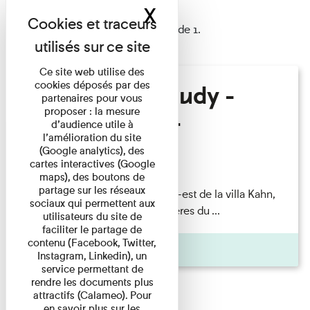
X
Masquer le band
1 résultat trouvé
Afficher les résultats 1 à 1 de 1.
Ce site web utilise des
cookies déposés par des
Hélène Gaudy -
partenaires pour vous
proposer : la mesure
Villa Zamir
d’audience utile à
l’amélioration du site
(Google analytics), des
Lecture
cartes interactives (Google
maps), des boutons de
partage sur les réseaux
couchant) [Angle nord-est de la villa Kahn,
sociaux qui permettent aux
dite villa Zamir et lumières du ...
utilisateurs du site de
faciliter le partage de
contenu (Facebook, Twitter,
Pages
Instagram, Linkedin), un
service permettant de
rendre les documents plus
attractifs (Calameo). Pour
en savoir plus sur les