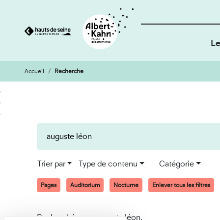
Le
Accueil
Recherche
Cookies et traceurs utilisés sur ce site
Aller
Aller
au
à
contenu
la
recherche
Trier par
Type de contenu
Catégorie
Pages
Auditorium
Nocturne
Enlever tous les filtres
Recherché pour auguste léon.