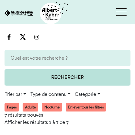
Cookies et traceurs utilisés sur ce site
Aller
Aller
au
à
contenu
la
recherche
RECHERCHER
Trier par
Type de contenu
Catégorie
Pages
Adulte
Nocturne
Enlever tous les filtres
7 résultats trouvés
Afficher les résultats 1 à 7 de 7.