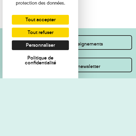
protection des données.
Tout accepter
Tout refuser
Je souhaite des renseignements
Personnaliser
Politique de
confidentialité
Inscrivez-vous à la newsletter
Règlement de visite
Politique de
confidentialité
Contact
Accessibilité : non
Plan du site