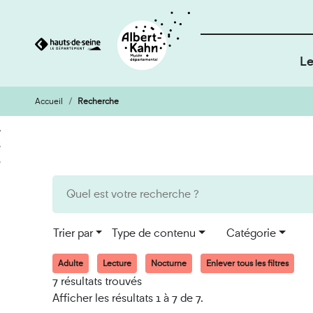
Le
Accueil
Recherche
Cookies et traceurs utilisés sur ce site
Aller
Aller
au
à
contenu
la
recherche
Trier par
Type de contenu
Catégorie
Adulte
Lecture
Nocturne
Enlever tous les filtres
7 résultats trouvés
Afficher les résultats 1 à 7 de 7.