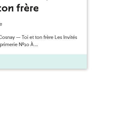
ton frère
e
Cosnay — Toi et ton frère Les Invités
primerie n°10 À ...