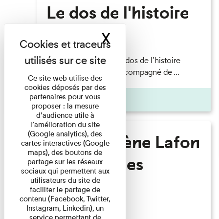
Le dos de l'histoire
X
Masquer le band
Lecture
Philippe Artières — Le dos de l’histoire
Lecture par l’auteur accompagné de ...
Ce site web utilise des
cookies déposés par des
partenaires pour vous
Pages
proposer : la mesure
d’audience utile à
l’amélioration du site
(Google analytics), des
Marie-Hélène Lafon
cartes interactives (Google
maps), des boutons de
- Où sont les
partage sur les réseaux
sociaux qui permettent aux
hommes ?
utilisateurs du site de
faciliter le partage de
contenu (Facebook, Twitter,
Instagram, Linkedin), un
Lecture
service permettant de