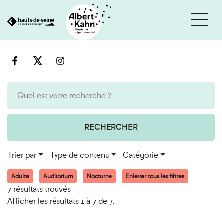
Cookies et traceurs utilisés sur ce site
Aller
Aller
au
à
contenu
la
recherche
RECHERCHER
Trier par
Type de contenu
Catégorie
Adulte
Auditorium
Nocturne
Enlever tous les filtres
7 résultats trouvés
Afficher les résultats 1 à 7 de 7.