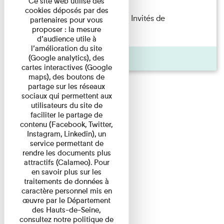
Ce site web utilise des
cookies déposés par des
Fanny Taillandier – Foudres Les Invités de
partenaires pour vous
proposer : la mesure
l’Imprimerie n°6 Lecture ...
d’audience utile à
l’amélioration du site
Pages
(Google analytics), des
cartes interactives (Google
maps), des boutons de
partage sur les réseaux
sociaux qui permettent aux
utilisateurs du site de
faciliter le partage de
contenu (Facebook, Twitter,
Instagram, Linkedin), un
service permettant de
rendre les documents plus
attractifs (Calameo). Pour
en savoir plus sur les
traitements de données à
caractère personnel mis en
œuvre par le Département
des Hauts-de-Seine,
consultez notre politique de