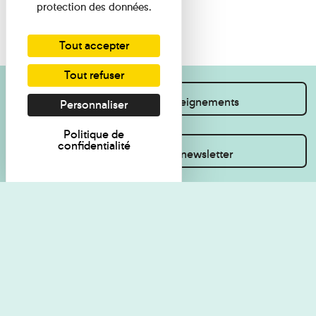
protection des données.
Tout accepter
Tout refuser
Je souhaite des renseignements
Personnaliser
Politique de
confidentialité
Inscrivez-vous à la newsletter
Règlement de visite
Politique de
confidentialité
Contact
Accessibilité : non
Plan du site