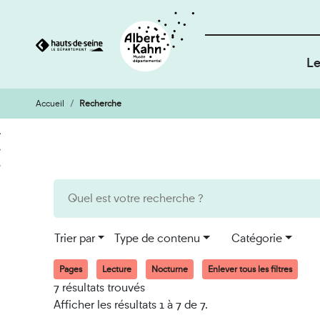
Le
Accueil
Recherche
Cookies et traceurs utilisés sur ce site
Aller
Aller
au
à
contenu
la
recherche
Trier par
Type de contenu
Catégorie
Pages
Lecture
Nocturne
Enlever tous les filtres
7 résultats trouvés
Afficher les résultats 1 à 7 de 7.