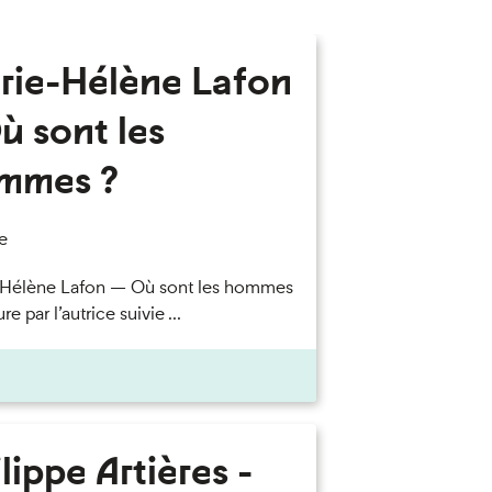
rie-Hélène Lafon
ù sont les
mmes ?
e
-Hélène Lafon — Où sont les hommes
re par l’autrice suivie ...
lippe Artières -