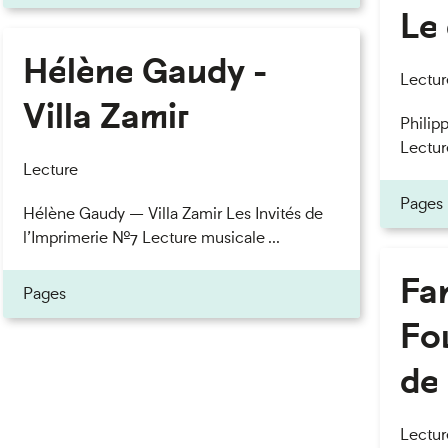
Le 
Hélène Gaudy -
eau des cookies
Lectur
Villa Zamir
Philipp
Lectur
Lecture
Pages
Hélène Gaudy — Villa Zamir Les Invités de
l’Imprimerie n°7 Lecture musicale ...
Fan
Pages
Fou
de 
Lectur