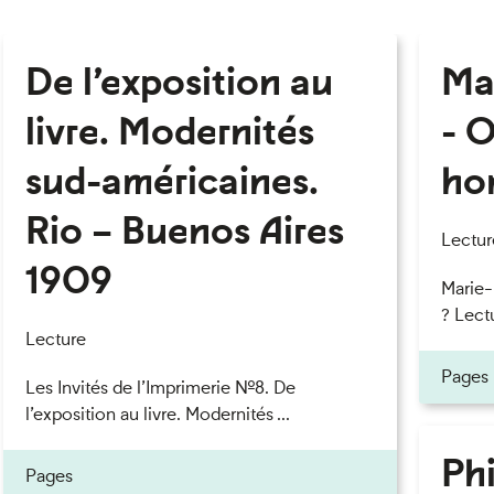
De l’exposition au
Ma
livre. Modernités
- O
sud-américaines.
ho
Rio – Buenos Aires
Lectur
1909
Marie
? Lectu
Lecture
Pages
Les Invités de l’Imprimerie n°8. De
l’exposition au livre. Modernités ...
Phi
Pages