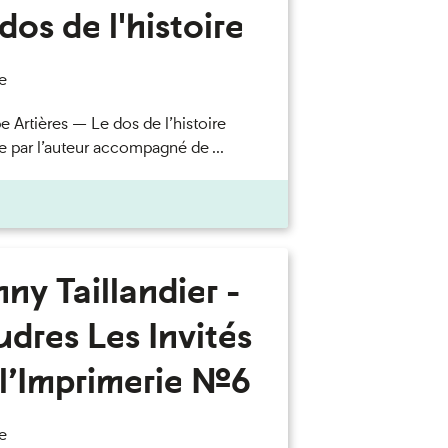
dos de l'histoire
e
e Artières — Le dos de l’histoire
e par l’auteur accompagné de ...
ny Taillandier -
dres Les Invités
l’Imprimerie n°6
e