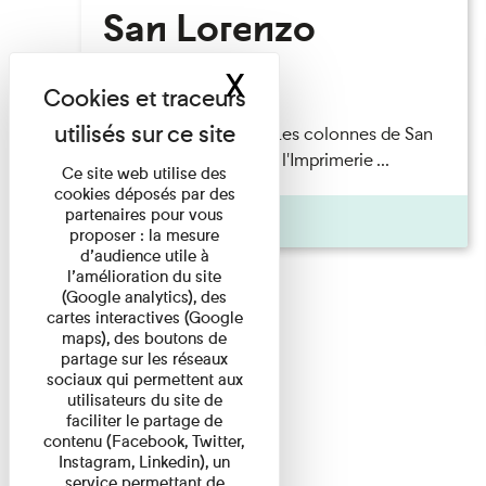
San Lorenzo
X
Masquer le band
Lecture
Patrick Boucheron — Les colonnes de San
Lorenzo Les Invités de l'Imprimerie ...
Ce site web utilise des
cookies déposés par des
partenaires pour vous
Pages
proposer : la mesure
d’audience utile à
l’amélioration du site
(Google analytics), des
cartes interactives (Google
maps), des boutons de
partage sur les réseaux
sociaux qui permettent aux
utilisateurs du site de
faciliter le partage de
contenu (Facebook, Twitter,
Instagram, Linkedin), un
service permettant de