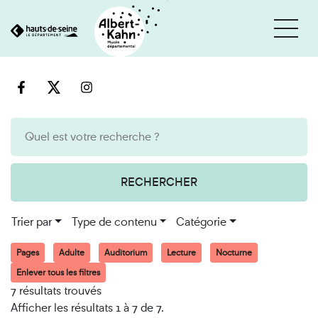
Cookies et traceurs utilisés sur ce site
Aller
Aller
au
à
contenu
la
recherche
RECHERCHER
Trier par
Type de contenu
Catégorie
Pages
Adulte
Auditorium
Lecture
Nocturne
Enlever tous les filtres
7 résultats trouvés
Afficher les résultats 1 à 7 de 7.