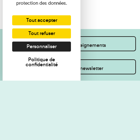
protection des données.
Tout accepter
Tout refuser
Je souhaite des renseignements
Personnaliser
Politique de
confidentialité
Inscrivez-vous à la newsletter
Règlement de visite
Politique de
confidentialité
Contact
Accessibilité : non
Plan du site