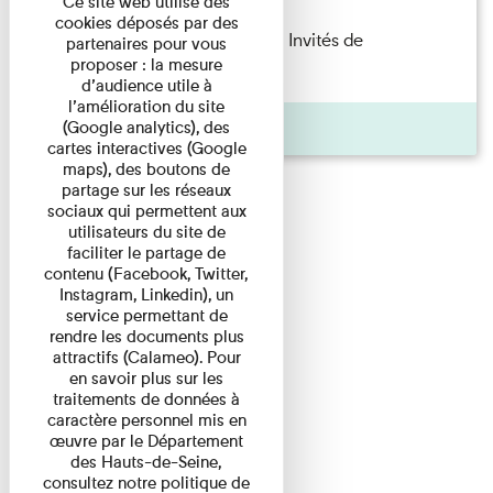
Ce site web utilise des
cookies déposés par des
Fanny Taillandier – Foudres Les Invités de
partenaires pour vous
proposer : la mesure
l’Imprimerie n°6 Lecture ...
d’audience utile à
l’amélioration du site
Pages
(Google analytics), des
cartes interactives (Google
maps), des boutons de
partage sur les réseaux
sociaux qui permettent aux
utilisateurs du site de
faciliter le partage de
contenu (Facebook, Twitter,
Instagram, Linkedin), un
service permettant de
rendre les documents plus
attractifs (Calameo). Pour
en savoir plus sur les
traitements de données à
caractère personnel mis en
œuvre par le Département
des Hauts-de-Seine,
consultez notre politique de