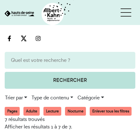
Cookies et traceurs utilisés sur ce site
Aller
Aller
au
à
contenu
la
recherche
RECHERCHER
Trier par
Type de contenu
Catégorie
Pages
Adulte
Lecture
Nocturne
Enlever tous les filtres
7 résultats trouvés
Afficher les résultats 1 à 7 de 7.