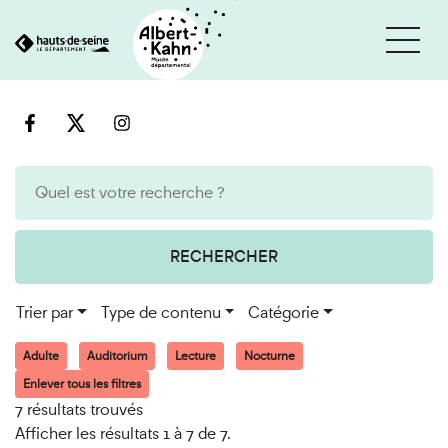
Cookies et traceurs utilisés sur ce site
Aller
Aller
au
à
contenu
la
recherche
RECHERCHER
Trier par
Type de contenu
Catégorie
Adulte
Auditorium
Lecture
Nocturne
Enlever tous les filtres
7 résultats trouvés
Afficher les résultats 1 à 7 de 7.